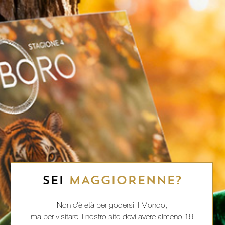
SEI
MAGGIORENNE?
Non c'è età per godersi il Mondo,
ma per visitare il nostro sito devi avere almeno 18